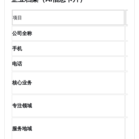
项目
内
公司全称
福
手机
13
电话
05
个
核心业务
统
制
专注领域
品
福
服务地域
州