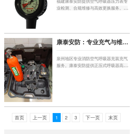
福建康泰安防提供空气呼吸器压力表专
业检测、合规维修与高效更换服务。解
决表针损坏、编码缺失、读数不准等问
题，确保压力表经国家计量检定合格，
保障呼吸安全。专业团队，快速响应，
为您的应急救援装备提供可靠支持。...
康泰安防：专业充气与维保一站式服务
泉州地区专业消防空气呼吸器充装充气
服务。康泰安防提供正压式呼吸器高压
气瓶专业充装、年检与维修，采用无油
压缩与三级过滤，符合国标
GB/T28053。服务泉州各市县区，保障
救援设备安全可靠。...
首页
上一页
1
2
3
下一页
末页