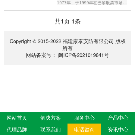
1977年，于1999年在巴黎股票市场成
功上市。经过30多年的快速发展及所有
产品品质的严格控制和销售区域与业绩
共
页
条
1
1
的不断扩大及提升，集团已经发展成为
一家面向全球的个人防护装备国际级企
业并不断的自我改进。在中国，代尔塔
Copyright © 2015-2022 福建康泰安防有限公司 版权
一直致力于“全球防护，本地服务”的理
所有
念，为逾万家客户提...
网站备案号：
闽ICP备2021019841号
网站首页
解决方案
服务中心
产品中心
代理品牌
联系我们
电话咨询
资讯中心