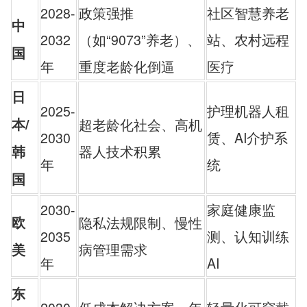
2028-
政策强推
社区智慧养老
中
2032
（如“9073”养老）、
站、农村远程
国
年
重度老龄化倒逼
医疗
日
2025-
护理机器人租
本/
超老龄化社会、高机
2030
赁、AI介护系
器人技术积累
韩
年
统
国
2030-
家庭健康监
欧
隐私法规限制、慢性
2035
测、认知训练
病管理需求
美
年
AI
东