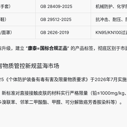
护手套）
GB 28409-2025
机械防护、化学
全鞋）
GB 29512-2025
抗冲击、耐压、
/面罩）
GB 2626-2019
KN95/KN10
标升级，建立
“康泰=国标合规正品”
的产品标签，彻底区别于市
有害物质管控新规蓝海市场
0-2025《个体防护装备有毒有害及限量物质要求》于2026年7
：新标准对直接接触皮肤的材料实行严格限量（铅≤1000mg/kg、镉
多溴联苯、邻苯二甲酸酯、甲醛、可分解致癌芳香胺染料等）。