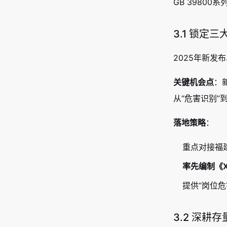
GB 3980
3.1 锁
2025年新发布
关键机会点
：
从“危害识别”
落地策略
：
重点对接福
率先编制《X
提供“岗位
3.2 深