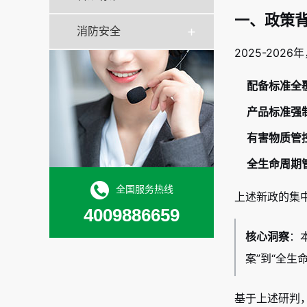
一、政策背
消防安全
2025-20
配备标准全
产品标准强
有害物质管
全生命周期
全国服务热线
上述新政的集中
4009886659
核心洞察
：
案”到“全
基于上述研判