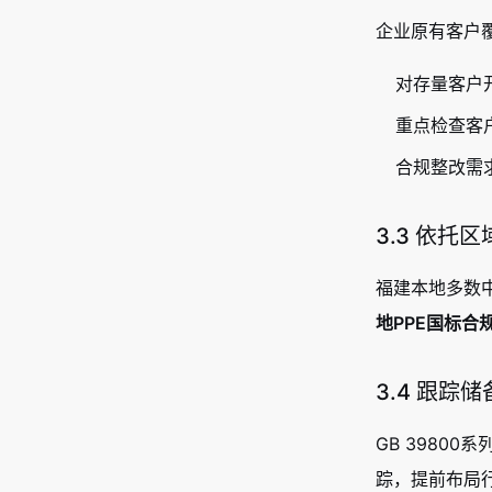
企业原有客户覆
对存量客户
重点检查客户
合规整改需
3.3 依
福建本地多数
地PPE国标合
3.4 跟踪
GB 39800
踪，提前布局