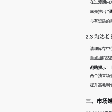
在过渡期内
率先推出
“
与有资质的
2.3 淘汰
清理库存中
重点加码适配建
战略提示
：
两个独立场
提升高毛利
三、市场