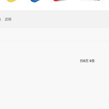
1
滤棉
共
0
页
0
条